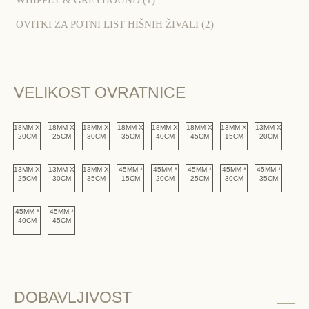
OVITKI ZA POTNI LIST HIŠNIH ŽIVALI
(2)
VELIKOST OVRATNICE
18MM X
18MM X
18MM X
18MM X
18MM X
18MM X
13MM X
13MM X
20CM
25CM
30CM
35CM
40CM
45CM
15CM
20CM
13MM X
13MM X
13MM X
45MM *
45MM *
45MM *
45MM *
45MM *
25CM
30CM
35CM
15CM
20CM
25CM
30CM
35CM
45MM *
45MM *
40CM
45CM
DOBAVLJIVOST