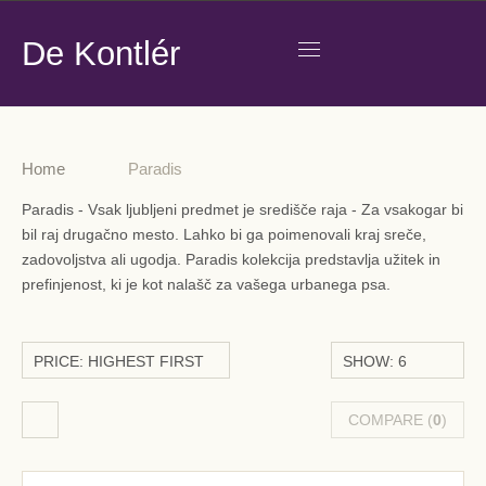
De Kontlér
Home
Paradis
Paradis - Vsak ljubljeni predmet je središče raja - Za vsakogar bi
bil raj drugačno mesto. Lahko bi ga poimenovali kraj sreče,
zadovoljstva ali ugodja. Paradis kolekcija predstavlja užitek in
prefinjenost, ki je kot nalašč za vašega urbanega psa.
PRICE: HIGHEST FIRST
SHOW: 6
COMPARE (
0
)