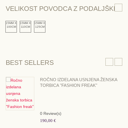
VELIKOST POVODCA Z PODALJŠKI
15MM X
15MM X
15MM X
100CM
110CM
125CM
BEST SELLERS
ROČNO IZDELANA USNJENA ŽENSKA
TORBICA "FASHION FREAK"
0
Review(s)
190,00 €