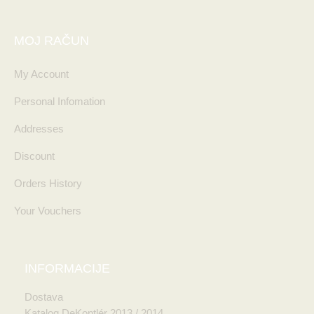
MOJ RAČUN
My Account
Personal Infomation
Addresses
Discount
Orders History
Your Vouchers
INFORMACIJE
Dostava
Katalog DeKontlér 2013 / 2014