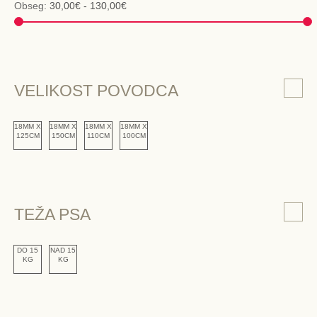
Obseg:
30,00€ - 130,00€
VELIKOST POVODCA
18MM X
18MM X
18MM X
18MM X
125CM
150CM
110CM
100CM
TEŽA PSA
DO 15
NAD 15
KG
KG