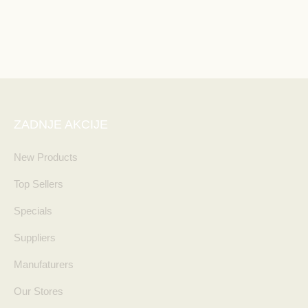
ZADNJE AKCIJE
New Products
Top Sellers
Specials
Suppliers
Manufaturers
Our Stores