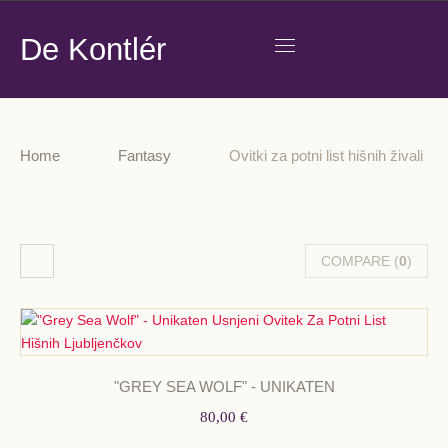
De Kontlér
Home
Fantasy
Ovitki za potni list hišnih živali
COMPARE (
0
)
"GREY SEA WOLF" - UNIKATEN
80,00 €