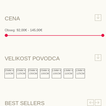
CENA
Obseg:
92,00€ - 145,00€
VELIKOST POVODCA
25MM X
25MM X
25MM X
25MM X
13MM X
13MM X
13MM X
110CM
125CM
150CM
100CM
100CM
110CM
125CM
BEST SELLERS