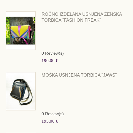
ROČNO IZDELANA USNJENA ŽENSKA
ŽENSKA USNJENA TORBA "ORIENTAL
TORBICA "FASHION FREAK"
LILY"
0
Review(s)
250,00 €
0
Review(s)
UNIKATNA USNJENA ŽENSKA TORBA -
190,00 €
"DIVA"
MOŠKA USNJENA TORBICA "JAWS"
0
Review(s)
280,00 €
0
Review(s)
UNIKATNA USNJENA ŽENSKA TORBA -
195,00 €
"DIVA"