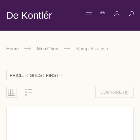
De Kontlér
Home
Mon Cheri
Komplet za psa
PRICE: HIGHEST FIRST
COMPARE (
0
)