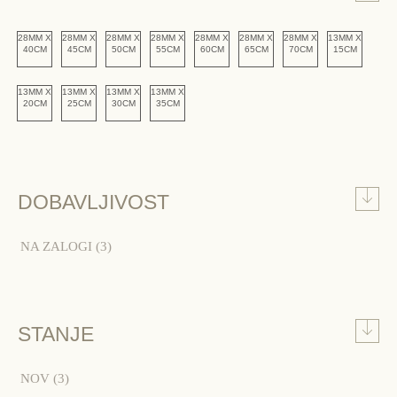
28MM X
28MM X
28MM X
28MM X
28MM X
28MM X
28MM X
13MM X
40CM
45CM
50CM
55CM
60CM
65CM
70CM
15CM
13MM X
13MM X
13MM X
13MM X
20CM
25CM
30CM
35CM
DOBAVLJIVOST
NA ZALOGI
(3)
STANJE
NOV
(3)