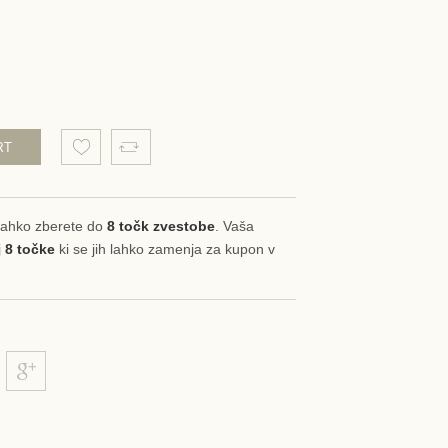
Loading zoom
RT
lahko zberete do
8
točk zvestobe
. Vaša
j
8
točke
ki se jih lahko zamenja za kupon v