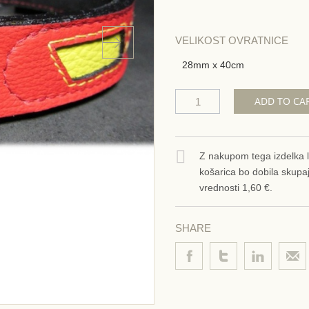
VELIKOST OVRATNICE
28mm x 40cm
ADD TO CA
Z nakupom tega izdelka 
košarica bo dobila skupa
vrednosti
1,60 €
.
SHARE