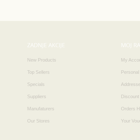
ZADNJE AKCIJE
MOJ R
New Products
My Acco
Top Sellers
Personal
Specials
Address
Suppliers
Discount
Manufaturers
Orders H
Our Stores
Your Vou