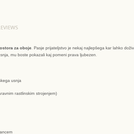
REVIEWS
prostora za oboje
. Pasje prijateljstvo je nekaj najlepšega kar lahko doži
snja, mu boste pokazali kaj pomeni prava ljubezen.
nskega usnja
ravnim rastlinskim strojenjem)
ukancem