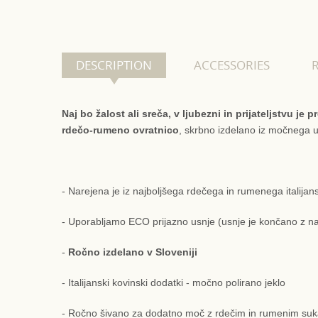
DESCRIPTION
ACCESSORIES
Naj bo žalost ali sreča, v ljubezni in prijateljstvu je 
rdečo-rumeno ovratnico
, skrbno izdelano iz močnega u
- Narejena je iz najboljšega rdečega in rumenega italija
- Uporabljamo ECO prijazno usnje (usnje je končano z na
-
Ročno izdelano v Sloveniji
- Italijanski kovinski dodatki - močno polirano jeklo
- Ročno šivano za dodatno moč z rdečim in rumenim s