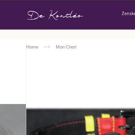
De Kontlér
Žensk
Home
Mon Cheri