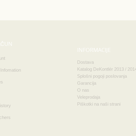
AČUN
INFORMACIJE
unt
Dostava
Katalog DeKontlér 2013 / 201
 Infomation
Splošni pogoji poslovanja
es
Garancija
O nas
Veleprodaja
Piškotki na naši strani
istory
chers