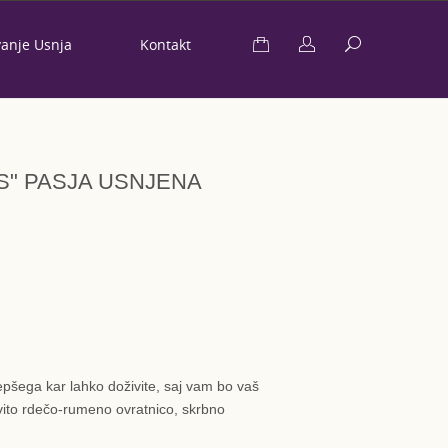
vanje Usnja
Kontakt
S" PASJA USNJENA
jlepšega kar lahko doživite, saj vam bo vaš
vito rdečo-rumeno ovratnico, skrbno