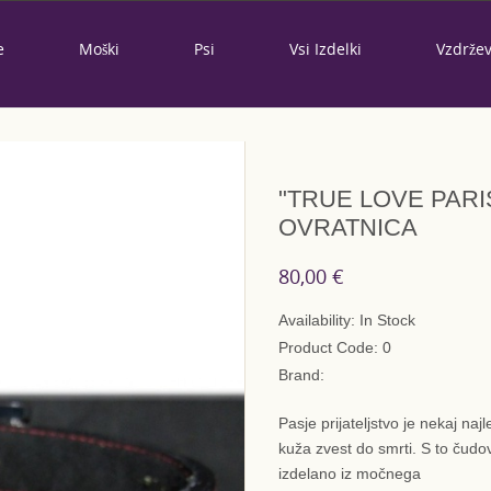
e
Moški
Psi
Vsi Izdelki
Vzdrže
"TRUE LOVE PARI
OVRATNICA
80,00 €
Availability:
In Stock
Product Code:
0
Brand:
Pasje prijateljstvo je nekaj na
kuža zvest do smrti. S to čudo
izdelano iz močnega