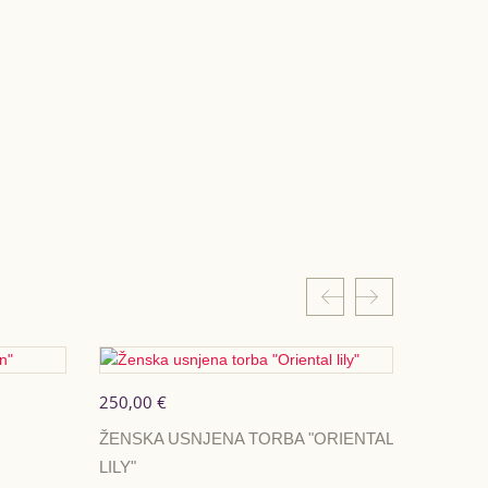
250,00 €
280,00 
ŽENSKA USNJENA TORBA "ORIENTAL
UNIKAT
LILY"
- "DIVA"