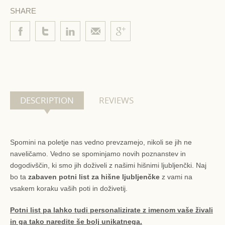
SHARE
DESCRIPTION
REVIEWS
Spomini na poletje nas vedno prevzamejo, nikoli se jih ne
naveličamo. Vedno se spominjamo novih poznanstev in
dogodivščin, ki smo jih doživeli z našimi hišnimi ljubljenčki. Naj
bo ta
zabaven potni list za hišne ljubljenčke
z vami na
vsakem koraku vaših poti in doživetij.
Potni list pa lahko tudi personalizirate z imenom vaše živali
in ga tako naredite še bolj unikatnega.