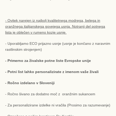
- Ovitek narejen iz najbolj kvalitetnega modrega, belega in
oranžnega italijanskega govejega usnja. Notranji del potnega
lista je oblečen v rumeno kozje usnje.
- Uporabljamo ECO prijazno usnje (usnje je končano z naravnim
rastlinskim strojenjem)
- Primerno za živalske potne liste Evropske unije
- Potni list lahko personalizirate z imenom vaše živali
- Ročno izdelano v Sloveniji
- Ročno šivano za dodatno moč z oranžnim sukancem
- Za personalizirane izdelke ni vračila (Prosimo za razumevanje)