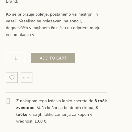
Brand:
Ko se približuje poletje, postanemo vsi nestrpni in
veseli. Veselimo se poležavanj na soncu,
dogodivščin v majhnem čolničku na odprtem morju
in namakanja v
ADD TO CART
Z nakupom tega izdelka lahko zberete do
8
točk
zvestobe
. Vaša košarica bo dobila skupaj
8
točke
ki se jih lahko zamenja za kupon v
vrednosti
1,60 €
.